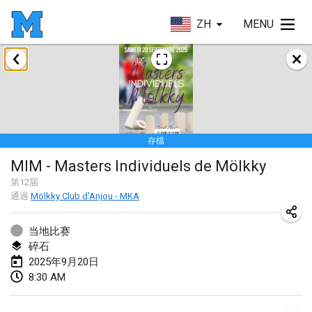
ZH
MENU
2025年1月
Tournoi Mixte ASPTTOM
2025年1月18日
|
法國
存檔
Indoor Polish Open 2025 - Singles
MIM - Masters Individuels de Mölkky
2025年1月18日
|
波蘭
第
12
届
通過
Mölkky Club d'Anjou - MKA
Tournoi de St Max
2025年1月19日
|
法國
当地比赛
碎石
Indoor Polish Open 2025 - Doubles
2025年9月20日
2025年1月19日
|
波蘭
8:30 AM
Tournoi de Mölkky - Lesfous Dubâtonvaigeois