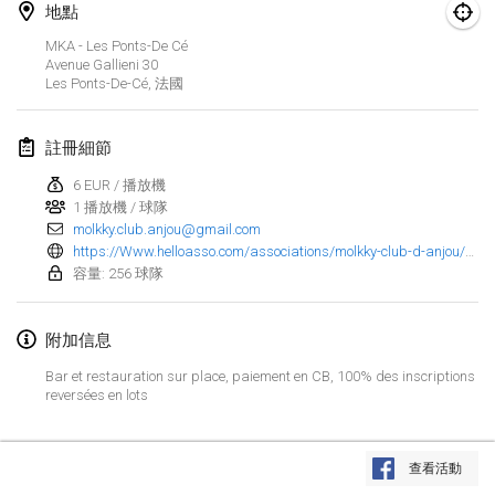
2025年1月25日
|
法國
地點
MKA - Les Ponts-De Cé
2025年2月
Avenue Gallieni
30
Les Ponts-De-Cé
,
法國
US Mölkky Winter
2025年2月7日
|
美國
註冊細節
6 EUR / 播放機
Open des vendanges tardives
1 播放機 / 球隊
2025年2月8日
|
法國
molkky.club.anjou@gmail.com
https://Www.helloasso.com/associations/molkky-club-d-anjou/evenements/mim-2025-masters-individuels-de-molkky-2
Indoor de la CASAS
容量: 256 球隊
2025年2月15日
|
法國
附加信息
SM HalliMölkky - Finnish Championship
Bar et restauration sur place, paiement en CB, 100% des inscriptions
2025年2月15日
|
芬蘭
reversées en lots
Warm-up EM Indoor
显示列表
2025年2月28日
|
捷克共和國
查看活動
显示
241
个
由
Mölkk Your World
策划