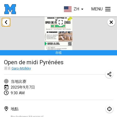
ZH
MENU
2025年1月
Tournoi Mixte ASPTTOM
2025年1月18日
|
法國
存檔
Indoor Polish Open 2025 - Singles
Open de midi Pyrénées
2025年1月18日
|
波蘭
通過
Garo-Mölkky
Tournoi de St Max
2025年1月19日
|
法國
当地比赛
2025年9月7日
Indoor Polish Open 2025 - Doubles
9:30 AM
2025年1月19日
|
波蘭
地點
Tournoi de Mölkky - Lesfous Dubâtonvaigeois
Boulodrome Municipal