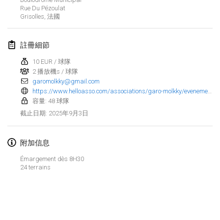
2025年1月25日
|
法國
Rue Du Pézoulat
Grisolles
,
法國
2025年2月
註冊細節
US Mölkky Winter
2025年2月7日
|
美國
10 EUR / 球隊
2 播放機s / 球隊
garomolkky@gmail.com
Open des vendanges tardives
https://www.helloasso.com/associations/garo-molkky/evenements/open-midi-pyrenees-de-molkky-2025
2025年2月8日
|
法國
容量: 48 球隊
2025年9月3日
截止日期
:
Indoor de la CASAS
2025年2月15日
|
法國
附加信息
SM HalliMölkky - Finnish Championship
Émargement dès 8H30
24 terrains
2025年2月15日
|
芬蘭
Warm-up EM Indoor
显示列表
2025年2月28日
|
捷克共和國
显示
241
个
由
Mölkk Your World
策划