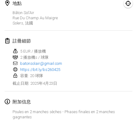
2025年1月25日
|
法國
地點
Bâton Sol'Air
2025年2月
Rue Du Champ Au Maigre
Solers
,
法國
US Mölkky Winter
2025年2月7日
|
美國
註冊細節
5 EUR / 播放機
Open des vendanges tardives
2 播放機s / 球隊
2025年2月8日
|
法國
batonsolair@gmail.com
https://bit.ly/bs260425
Indoor de la CASAS
容量: 20 球隊
2025年2月15日
|
法國
2025年4月23日
截止日期
:
SM HalliMölkky - Finnish Championship
附加信息
2025年2月15日
|
芬蘭
Poules en 2 manches sèches - Phases finales en 2 manches
gagnantes
Warm-up EM Indoor
显示列表
2025年2月28日
|
捷克共和國
显示
241
个
由
Mölkk Your World
策划