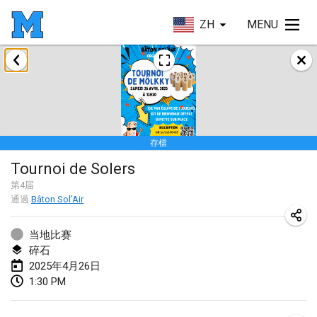
ZH
MENU
2025年1月
Tournoi Mixte ASPTTOM
2025年1月18日
|
法國
存檔
Indoor Polish Open 2025 - Singles
Tournoi de Solers
2025年1月18日
|
波蘭
第
4
届
通過
Bâton Sol’Air
Tournoi de St Max
2025年1月19日
|
法國
当地比赛
碎石
Indoor Polish Open 2025 - Doubles
2025年4月26日
2025年1月19日
|
波蘭
1:30 PM
Tournoi de Mölkky - Lesfous Dubâtonvaigeois