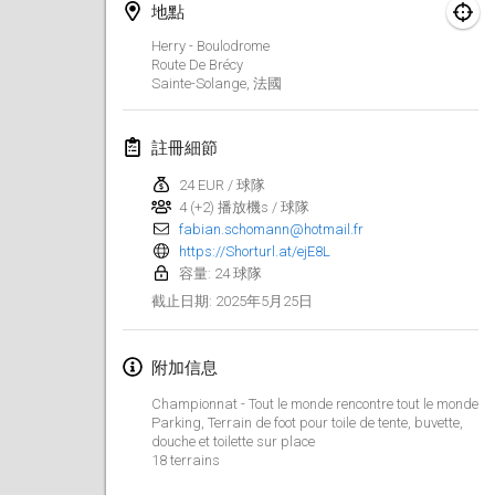
2025年1月25日
|
法國
地點
Herry - Boulodrome
2025年2月
Route De Brécy
Sainte-Solange
,
法國
US Mölkky Winter
2025年2月7日
|
美國
註冊細節
24 EUR / 球隊
Open des vendanges tardives
4 (+2) 播放機s / 球隊
2025年2月8日
|
法國
fabian.schomann@hotmail.fr
https://Shorturl.at/ejE8L
Indoor de la CASAS
容量: 24 球隊
2025年2月15日
|
法國
2025年5月25日
截止日期
:
SM HalliMölkky - Finnish Championship
附加信息
2025年2月15日
|
芬蘭
Championnat - Tout le monde rencontre tout le monde
Parking, Terrain de foot pour toile de tente, buvette,
Warm-up EM Indoor
douche et toilette sur place
2025年2月28日
|
捷克共和國
18 terrains