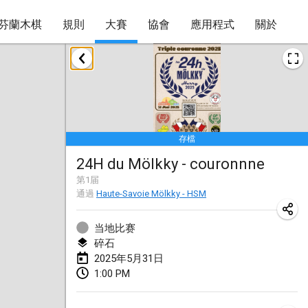
芬蘭木棋
規則
大賽
協會
應用程式
關於
2025年1月
Tournoi Mixte ASPTTOM
2025年1月18日
|
法國
存檔
Indoor Polish Open 2025 - Singles
24H du Mölkky - couronnne
2025年1月18日
|
波蘭
第
1
届
通過
Haute-Savoie Mölkky - HSM
Tournoi de St Max
2025年1月19日
|
法國
当地比赛
碎石
Indoor Polish Open 2025 - Doubles
2025年5月31日
2025年1月19日
|
波蘭
1:00 PM
Tournoi de Mölkky - Lesfous Dubâtonvaigeois