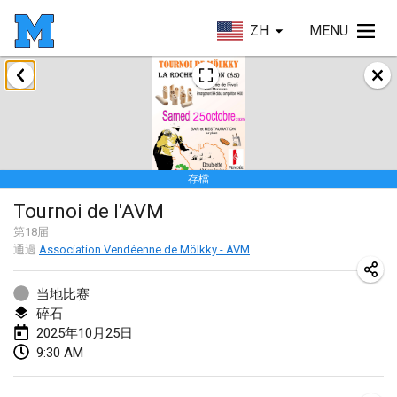
ZH
MENU
2025年1月
Tournoi Mixte ASPTTOM
2025年1月18日
|
法國
存檔
Indoor Polish Open 2025 - Singles
Tournoi de l'AVM
2025年1月18日
|
波蘭
第
18
届
通過
Association Vendéenne de Mölkky - AVM
Tournoi de St Max
2025年1月19日
|
法國
当地比赛
碎石
Indoor Polish Open 2025 - Doubles
2025年10月25日
2025年1月19日
|
波蘭
9:30 AM
Tournoi de Mölkky - Lesfous Dubâtonvaigeois