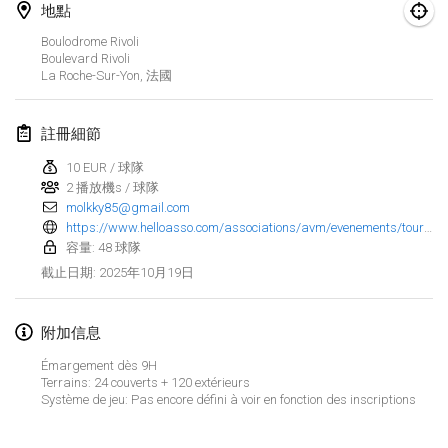
2025年1月25日
|
法國
地點
Boulodrome Rivoli
2025年2月
Boulevard Rivoli
La Roche-Sur-Yon
,
法國
US Mölkky Winter
2025年2月7日
|
美國
註冊細節
10 EUR / 球隊
Open des vendanges tardives
2 播放機s / 球隊
2025年2月8日
|
法國
molkky85@gmail.com
https://www.helloasso.com/associations/avm/evenements/tournoi-de-molkky-avm-2
Indoor de la CASAS
容量: 48 球隊
2025年2月15日
|
法國
2025年10月19日
截止日期
:
SM HalliMölkky - Finnish Championship
附加信息
2025年2月15日
|
芬蘭
Émargement dès 9H
Terrains: 24 couverts + 120 extérieurs
Warm-up EM Indoor
显示列表
Système de jeu: Pas encore défini à voir en fonction des inscriptions
2025年2月28日
|
捷克共和國
显示
241
个
由
Mölkk Your World
策划