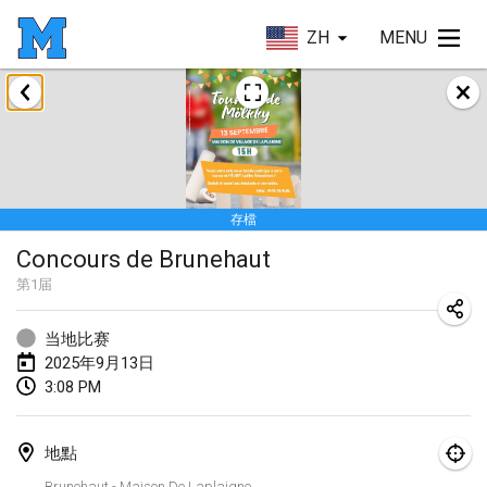
ZH
MENU
2025年1月
Tournoi Mixte ASPTTOM
2025年1月18日
|
法國
存檔
Indoor Polish Open 2025 - Singles
Concours de Brunehaut
2025年1月18日
|
波蘭
第
1
届
Tournoi de St Max
2025年1月19日
|
法國
当地比赛
2025年9月13日
Indoor Polish Open 2025 - Doubles
3:08 PM
2025年1月19日
|
波蘭
地點
Tournoi de Mölkky - Lesfous Dubâtonvaigeois
Brunehaut - Maison De Laplaigne