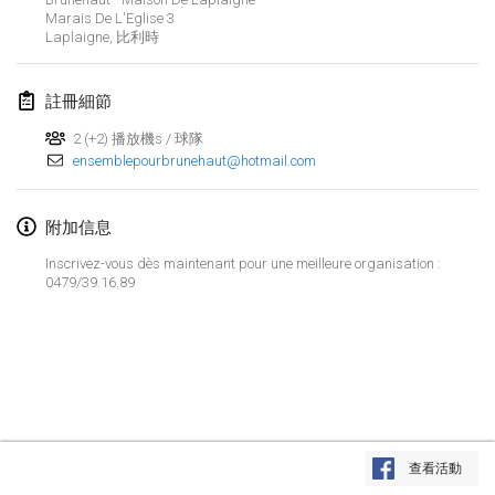
2025年1月25日
|
法國
Marais De L'Eglise
3
Laplaigne
,
比利時
2025年2月
註冊細節
US Mölkky Winter
2025年2月7日
|
美國
2 (+2) 播放機s / 球隊
ensemblepourbrunehaut@hotmail.com
Open des vendanges tardives
2025年2月8日
|
法國
附加信息
Inscrivez-vous dès maintenant pour une meilleure organisation :
Indoor de la CASAS
0479/39.16.89
2025年2月15日
|
法國
SM HalliMölkky - Finnish Championship
2025年2月15日
|
芬蘭
Warm-up EM Indoor
显示列表
2025年2月28日
|
捷克共和國
查看活動
显示
241
个
由
Mölkk Your World
策划