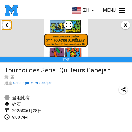
ZH
MENU
2025年1月
Tournoi Mixte ASPTTOM
2025年1月18日
|
法國
存檔
Indoor Polish Open 2025 - Singles
Tournoi des Serial Quilleurs Canéjan
2025年1月18日
|
波蘭
第
9
届
通過
Serial Quilleurs Canéjan
Tournoi de St Max
2025年1月19日
|
法國
当地比赛
碎石
Indoor Polish Open 2025 - Doubles
2025年6月28日
2025年1月19日
|
波蘭
9:00 AM
Tournoi de Mölkky - Lesfous Dubâtonvaigeois