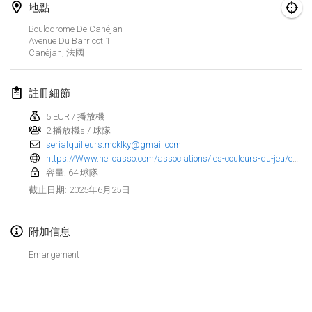
2025年1月25日
|
法國
地點
Boulodrome De Canéjan
2025年2月
Avenue Du Barricot
1
Canéjan
,
法國
US Mölkky Winter
2025年2月7日
|
美國
註冊細節
5 EUR / 播放機
Open des vendanges tardives
2 播放機s / 球隊
2025年2月8日
|
法國
serialquilleurs.moklky@gmail.com
https://Www.helloasso.com/associations/les-couleurs-du-jeu/evenements/tournoi-molkky
Indoor de la CASAS
容量: 64 球隊
2025年2月15日
|
法國
2025年6月25日
截止日期
:
SM HalliMölkky - Finnish Championship
附加信息
2025年2月15日
|
芬蘭
Emargement
Warm-up EM Indoor
显示列表
2025年2月28日
|
捷克共和國
显示
241
个
由
Mölkk Your World
策划