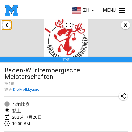
ZH
MENU
2025年1月
Tournoi Mixte ASPTTOM
2025年1月18日
|
法國
存檔
Indoor Polish Open 2025 - Singles
Baden-Württembergische
2025年1月18日
|
波蘭
Meisterschaften
Tournoi de St Max
第
4
届
通過
Die Mölkkytiere
2025年1月19日
|
法國
当地比赛
Indoor Polish Open 2025 - Doubles
黏土
2025年1月19日
|
波蘭
2025年7月26日
10:00 AM
Tournoi de Mölkky - Lesfous Dubâtonvaigeois