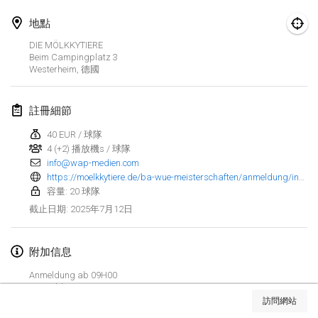
2025年1月25日
|
法國
地點
2025年2月
DIE MÖLKKYTIERE
Beim Campingplatz
3
Westerheim
,
德國
US Mölkky Winter
2025年2月7日
|
美國
註冊細節
Open des vendanges tardives
40 EUR / 球隊
2025年2月8日
|
法國
4 (+2) 播放機s / 球隊
info@wap-medien.com
Indoor de la CASAS
https://moelkkytiere.de/ba-wue-meisterschaften/anmeldung/index.html
2025年2月15日
|
法國
容量: 20 球隊
2025年7月12日
截止日期
:
SM HalliMölkky - Finnish Championship
2025年2月15日
|
芬蘭
附加信息
Anmeldung ab 09H00
Warm-up EM Indoor
显示列表
8-9 Fields
2025年2月28日
|
捷克共和國
訪問網站
显示
241
个
由
Mölkk Your World
策划