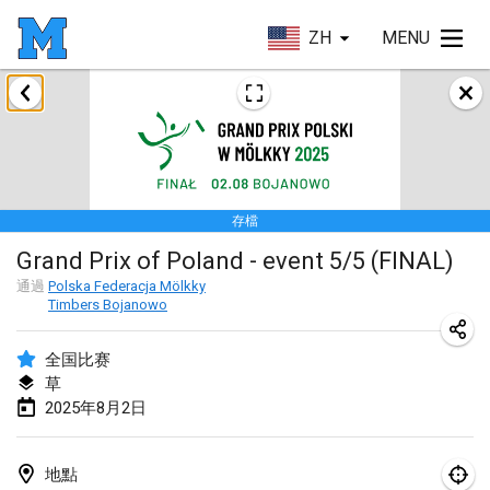
ZH
MENU
2025年1月
Tournoi Mixte ASPTTOM
2025年1月18日
|
法國
存檔
Indoor Polish Open 2025 - Singles
Grand Prix of Poland - event 5/5 (FINAL)
2025年1月18日
|
波蘭
通過
Polska Federacja Mölkky
Timbers Bojanowo
Tournoi de St Max
2025年1月19日
|
法國
全国比赛
草
Indoor Polish Open 2025 - Doubles
2025年8月2日
2025年1月19日
|
波蘭
Tournoi de Mölkky - Lesfous Dubâtonvaigeois
地點