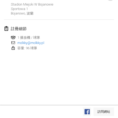
2025年1月25日
|
法國
Stadion Miejski W Bojanowie
Sportowa
1
Bojanowo
,
波蘭
2025年2月
US Mölkky Winter
註冊細節
2025年2月7日
|
美國
1 播放機 / 球隊
molkky@molkky.pl
Open des vendanges tardives
容量: 96 球隊
2025年2月8日
|
法國
Indoor de la CASAS
2025年2月15日
|
法國
SM HalliMölkky - Finnish Championship
2025年2月15日
|
芬蘭
Warm-up EM Indoor
显示列表
2025年2月28日
|
捷克共和國
訪問網站
显示
241
个
由
Mölkk Your World
策划