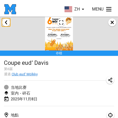
ZH
MENU
2025年1月
Tournoi Mixte ASPTTOM
2025年1月18日
|
法國
存檔
Indoor Polish Open 2025 - Singles
Coupe eud’ Davis
2025年1月18日
|
波蘭
第
6
届
通過
Club eud' Mölkky
Tournoi de St Max
2025年1月19日
|
法國
当地比赛
室内 - 碎石
Indoor Polish Open 2025 - Doubles
2025年11月8日
2025年1月19日
|
波蘭
Tournoi de Mölkky - Lesfous Dubâtonvaigeois
地點