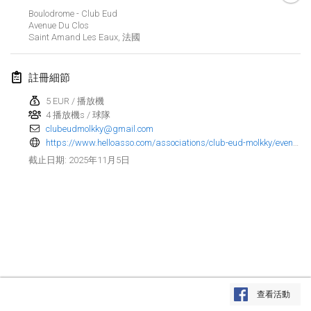
2025年1月25日
|
法國
Boulodrome - Club Eud
Avenue Du Clos
Saint Amand Les Eaux
,
法國
2025年2月
US Mölkky Winter
註冊細節
2025年2月7日
|
美國
5 EUR / 播放機
4 播放機s / 球隊
Open des vendanges tardives
clubeudmolkky@gmail.com
2025年2月8日
|
法國
https://www.helloasso.com/associations/club-eud-molkky/evenements/open-eud-molkky-6
2025年11月5日
截止日期
:
Indoor de la CASAS
2025年2月15日
|
法國
SM HalliMölkky - Finnish Championship
2025年2月15日
|
芬蘭
Warm-up EM Indoor
显示列表
2025年2月28日
|
捷克共和國
查看活動
显示
241
个
由
Mölkk Your World
策划