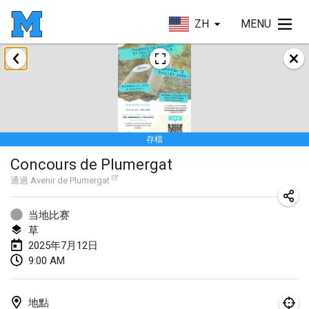
ZH
MENU
2025年1月
Tournoi Mixte ASPTTOM
2025年1月18日
|
法國
存檔
Indoor Polish Open 2025 - Singles
Concours de Plumergat
2025年1月18日
|
波蘭
通過
Avenir de Plumergat
Tournoi de St Max
2025年1月19日
|
法國
当地比赛
草
Indoor Polish Open 2025 - Doubles
2025年7月12日
9:00 AM
2025年1月19日
|
波蘭
Tournoi de Mölkky - Lesfous Dubâtonvaigeois
地點