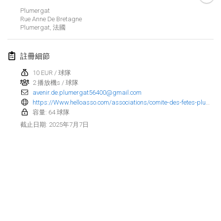
2025年1月25日
|
法國
Plumergat
Rue Anne De Bretagne
Plumergat
,
法國
2025年2月
US Mölkky Winter
註冊細節
2025年2月7日
|
美國
10 EUR / 球隊
2 播放機s / 球隊
Open des vendanges tardives
avenir.de.plumergat56400@gmail.com
2025年2月8日
|
法國
https://Www.helloasso.com/associations/comite-des-fetes-plumergat/evenements/tournoi-de-molkky
容量: 64 球隊
Indoor de la CASAS
2025年7月7日
截止日期
:
2025年2月15日
|
法國
SM HalliMölkky - Finnish Championship
2025年2月15日
|
芬蘭
Warm-up EM Indoor
显示列表
2025年2月28日
|
捷克共和國
显示
241
个
由
Mölkk Your World
策划