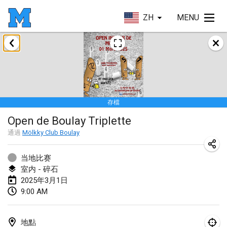
ZH
MENU
2025年1月
Tournoi Mixte ASPTTOM
2025年1月18日
|
法國
存檔
Indoor Polish Open 2025 - Singles
Open de Boulay Triplette
2025年1月18日
|
波蘭
通過
Mölkky Club Boulay
Tournoi de St Max
2025年1月19日
|
法國
当地比赛
室内 - 碎石
Indoor Polish Open 2025 - Doubles
2025年3月1日
9:00 AM
2025年1月19日
|
波蘭
Tournoi de Mölkky - Lesfous Dubâtonvaigeois
地點