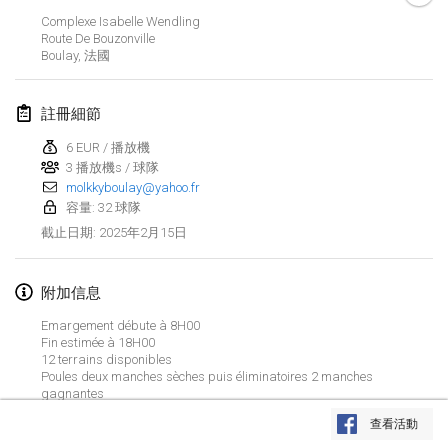
2025年1月25日
|
法國
Complexe Isabelle Wendling
Route De Bouzonville
Boulay
,
法國
2025年2月
US Mölkky Winter
註冊細節
2025年2月7日
|
美國
6 EUR / 播放機
3 播放機s / 球隊
Open des vendanges tardives
molkkyboulay@yahoo.fr
2025年2月8日
|
法國
容量: 32 球隊
2025年2月15日
截止日期
:
Indoor de la CASAS
2025年2月15日
|
法國
附加信息
SM HalliMölkky - Finnish Championship
Emargement débute à 8H00
2025年2月15日
|
芬蘭
Fin estimée à 18H00
12 terrains disponibles
Poules deux manches sèches puis éliminatoires 2 manches
Warm-up EM Indoor
gagnantes
显示列表
Sandwich offert a l'inscription, buvette et restauration sur place
2025年2月28日
|
捷克共和國
查看活動
显示
241
个
由
Mölkk Your World
策划