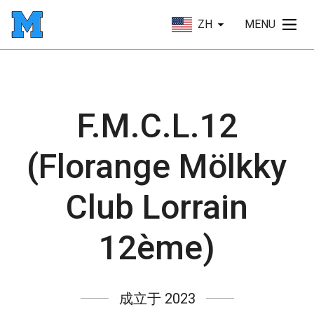
ZH
MENU
F.M.C.L.12
(Florange Mölkky
Club Lorrain
12ème)
成立于 2023