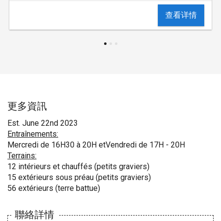
查看详情
更多資訊
Est. June 22nd 2023
Entraînements:
Mercredi de 16H30 à 20H etVendredi de 17H - 20H
Terrains:
12 intérieurs et chauffés (petits graviers)
15 extérieurs sous préau (petits graviers)
56 extérieurs (terre battue)
聯絡詳情