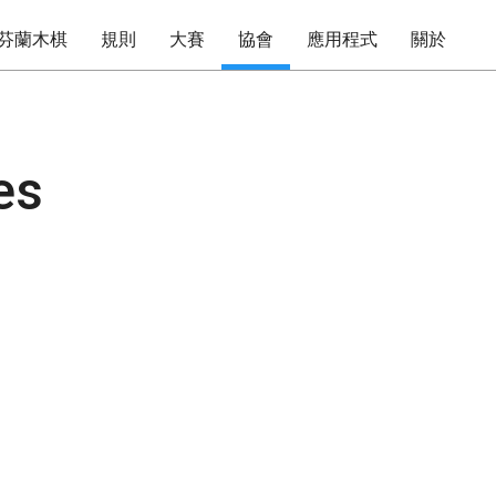
芬蘭木棋
規則
大賽
協會
應用程式
關於
es