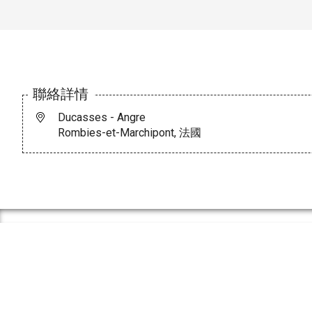
聯絡詳情
Ducasses - Angre
Rombies-et-Marchipont, 法國