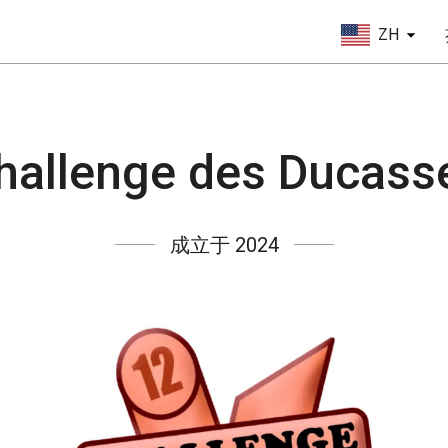
ZH
hallenge des Ducass
成立于 2024