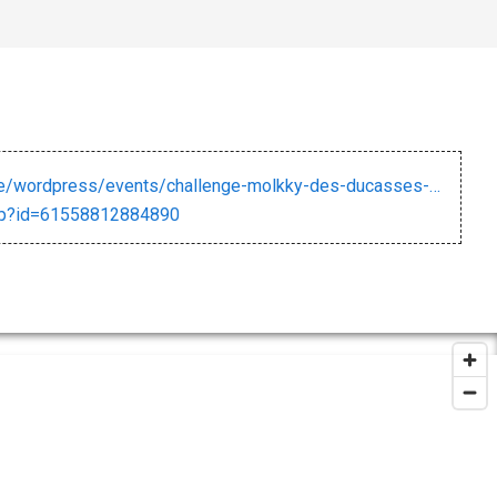
https://www.haut-pays.be/wordpress/events/challenge-molkky-des-ducasses-2025/
php?id=61558812884890