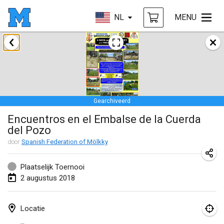
NL
MENU
januari 2018
Open des rois de Mölkky
21 jan. 2018
|
Frankrijk
Gearchiveerd
Individuel du Garo
Encuentros en el Embalse de la Cuerda
21 jan. 2018
|
Frankrijk
del Pozo
Tournoi d'Hiver
door
Spanish Federation of Mölkky
27 jan. 2018
|
Frankrijk
Plaatselijk Toernooi
Tournoi de Mölkky - Lesfous Dubâtonvaigeois
2 augustus 2018
27 jan. 2018
|
Frankrijk
Locatie
februari 2018
--