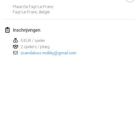
Place De Fayt-Le-Franc
Lumi Mölkky
Fayt-Le-Franc
,
België
3 feb. 2018
|
Finland
Inschrijvingen
Tournoi de la St Valentin
10 feb. 2018
|
Frankrijk
5 EUR / speler
2 spelers / ploeg
scandalous.molkky@gmail.com
Faschings-Mölkky
11 feb. 2018
|
Duitsland
Rakovnické mölkkování
24 feb. 2018
|
Tsjechië
SM HalliMölkky - Finnish Championship
24 feb. 2018
|
Finland
Tournoi de l'ASSER
Weergave lijst
24 feb. 2018
|
Frankrijk
243
tornooien weergegeven
Samengesteld door
Mölkk Your World