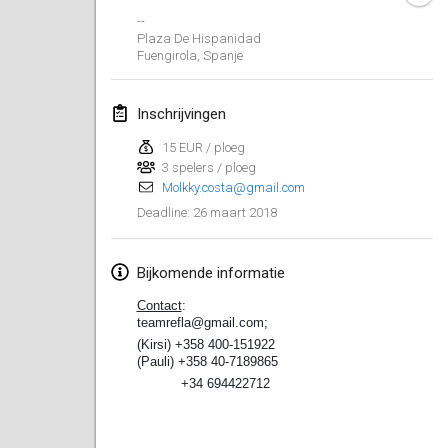
--
Lumi Mölkky
Plaza De Hispanidad
3 feb. 2018
|
Finland
Fuengirola
,
Spanje
Tournoi de la St Valentin
Inschrijvingen
10 feb. 2018
|
Frankrijk
15 EUR / ploeg
3 spelers / ploeg
Faschings-Mölkky
Molkky.costa@gmail.com
11 feb. 2018
|
Duitsland
26 maart 2018
Deadline
:
Rakovnické mölkkování
24 feb. 2018
|
Tsjechië
Bijkomende informatie
Contact
:
SM HalliMölkky - Finnish Championship
teamrefla@gmail.com;
24 feb. 2018
|
Finland
(
Kirsi) +358 400-151922
(Pauli) +358 40-7189865
+34 694422712
Tournoi de l'ASSER
24 feb. 2018
|
Frankrijk