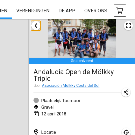
IEN
VERENIGINGEN
DE APP
OVER ONS
januari 2018
Open des rois de Mölkky
21 jan. 2018
|
Frankrijk
Gearchiveerd
Individuel du Garo
Andalucia Open de Mölkky -
21 jan. 2018
|
Frankrijk
Triple
Tournoi d'Hiver
door
Asociación Mölkky Costa del Sol
27 jan. 2018
|
Frankrijk
Plaatselijk Toernooi
Tournoi de Mölkky - Lesfous Dubâtonvaigeois
Gravel
12 april 2018
27 jan. 2018
|
Frankrijk
februari 2018
Locatie