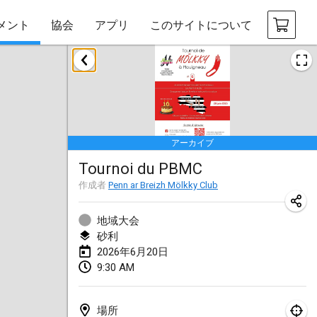
メント
協会
アプリ
このサイトについて
2026年1月
Tournoi de la bonne année
2026年1月10日
|
フランス
アーカイブ
Open de Boulay Triplette
Tournoi du PBMC
2026年1月17日
|
フランス
作成者
Penn ar Breizh Mölkky Club
中止
Concours de Honnelles
2026年1月18日
|
ベルギー
地域大会
砂利
Tournoi de Mölkky - Lesfous Dubâtonvaigeois
2026年6月20日
9:30 AM
2026年1月31日
|
フランス
2026年2月
場所