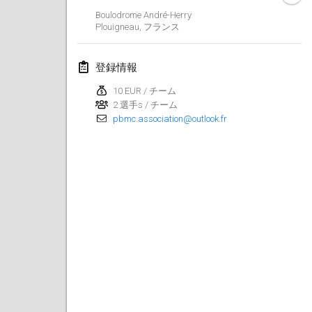
Boulodrome André-Herry
Finska Social Tournament and World Championship Squad Selection
Plouigneau
,
フランス
2026年2月1日
|
オーストラリア
登録情報
Indoor Polish Open 2026 - Doubles
2026年2月7日
|
ポーランド
10 EUR / チーム
2 選手s / チーム
pbmc.association@outlook.fr
Lazala Indoor Cup ZMGZEG
2026年2月7日
|
ハンガリー
Indoor Polish Open 2026 - Singles
2026年2月8日
|
ポーランド
StranaMölkky
2026年2月14日
|
イタリア
GB Master
2026年2月21日
|
イギリス