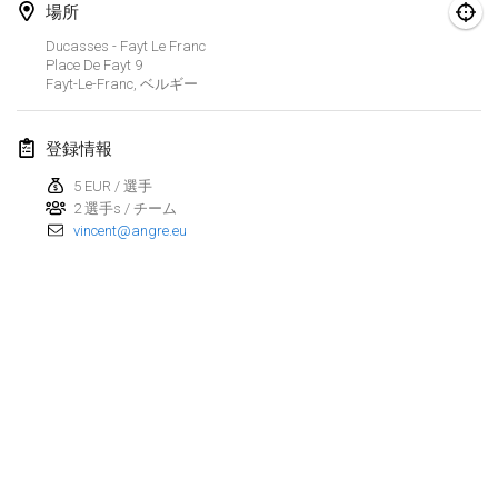
場所
Finska Social Tournament and World Championship Squad Selection
Ducasses - Fayt Le Franc
2026年2月1日
|
オーストラリア
Place De Fayt
9
Fayt-Le-Franc
,
ベルギー
Indoor Polish Open 2026 - Doubles
2026年2月7日
|
ポーランド
登録情報
5 EUR / 選手
Lazala Indoor Cup ZMGZEG
2 選手s / チーム
2026年2月7日
|
ハンガリー
vincent@angre.eu
Indoor Polish Open 2026 - Singles
2026年2月8日
|
ポーランド
StranaMölkky
2026年2月14日
|
イタリア
GB Master
リストを表示
2026年2月21日
|
イギリス
表示中
168
トーナメント
監修:
Mölkk Your World