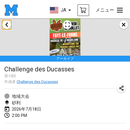
JA
メニュー
2026年1月
Tournoi de la bonne année
2026年1月10日
|
フランス
アーカイブ
Open de Boulay Triplette
Challenge des Ducasses
2026年1月17日
|
フランス
第
10
回
中止
作成者
Challenge des Ducasses
Concours de Honnelles
2026年1月18日
|
ベルギー
地域大会
砂利
Tournoi de Mölkky - Lesfous Dubâtonvaigeois
2026年7月18日
2026年1月31日
|
フランス
2:00 PM
2026年2月