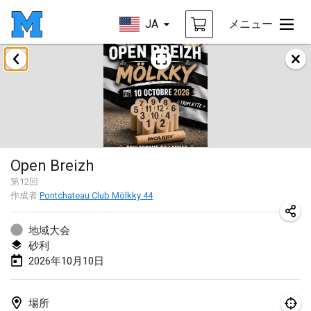
JA
メニュー
2026年8月
Challenge des Ducasses
2026年8月9日
|
ベルギー
Mölkky on the Beach
Open Breizh
2026年8月11日
|
フランス
第
12
回
作成者
Pontchateau Club Mölkky 44
MM - World Championships
2026年8月14日
|
フィンランド
地域大会
砂利
Coney Island Open
2026年10月10日
2026年8月22日
|
アメリカ合衆国
Grand Prix Polski 2026 - Round 5 (Final)
場所