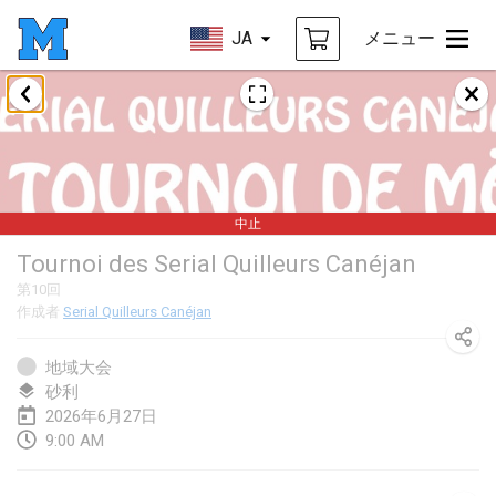
JA
メニュー
2026年1月
Tournoi de la bonne année
2026年1月10日
|
フランス
中止
Open de Boulay Triplette
Tournoi des Serial Quilleurs Canéjan
2026年1月17日
|
フランス
第
10
回
中止
作成者
Serial Quilleurs Canéjan
Concours de Honnelles
2026年1月18日
|
ベルギー
地域大会
砂利
Tournoi de Mölkky - Lesfous Dubâtonvaigeois
2026年6月27日
2026年1月31日
|
フランス
9:00 AM
2026年2月