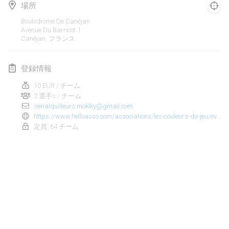
場所
Finska Social Tournament and World Championship Squad Selection
Boulodrome De Canéjan
2026年2月1日
|
オーストラリア
Avenue Du Barricot
1
Canéjan
,
フランス
Indoor Polish Open 2026 - Doubles
2026年2月7日
|
ポーランド
登録情報
10 EUR / チーム
Lazala Indoor Cup ZMGZEG
2 選手s / チーム
2026年2月7日
|
ハンガリー
serialquilleurs.moklky@gmail.com
https://www.helloasso.com/associations/les-couleurs-du-jeu/evenements/tournoi-molkky-2026
Indoor Polish Open 2026 - Singles
定員: 64 チーム
2026年2月8日
|
ポーランド
StranaMölkky
2026年2月14日
|
イタリア
GB Master
リストを表示
2026年2月21日
|
イギリス
表示中
168
トーナメント
監修:
Mölkk Your World