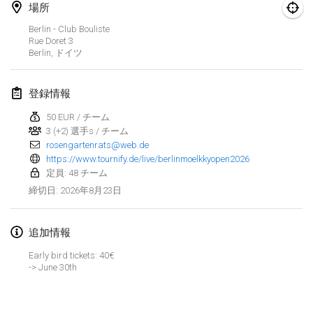
2026年8月29日
|
ポーランド
場所
Berlin - Club Bouliste
Norddeutsche Mölkky Meisterschaft (open)
Rue Doret
3
2026年8月29日
|
ドイツ
Berlin
,
ドイツ
Fours Polish Championship 2026
登録情報
2026年8月30日
|
ポーランド
50 EUR / チーム
3 (+2) 選手s / チーム
Open de midi Pyrénées
rosengartenrats@web.de
2026年8月30日
|
フランス
https://www.tournify.de/live/berlinmoelkkyopen2026
定員: 48 チーム
2026年9月
2026年8月23日
締切日
:
Mistrovství ČR trojic
追加情報
2026年9月5日
|
チェコ
Early bird tickets: 40€
-> June 30th
Open de Surzur
リストを表示
2026年9月5日
|
フランス
表示中
39
トーナメント
監修:
Mölkk Your World