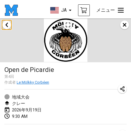
JA
メニュー
2026年8月
Mölkky on the Beach
2026年8月11日
|
フランス
MM - World Championships
Open de Picardie
2026年8月14日
|
フィンランド
第
4
回
作成者
Le Mölkky Corbéen
Coney Island Open
2026年8月22日
|
アメリカ合衆国
地域大会
クレー
Grand Prix Polski 2026 - Round 5 (Final)
2026年9月19日
2026年8月29日
|
ポーランド
9:30 AM
Norddeutsche Mölkky Meisterschaft (open)