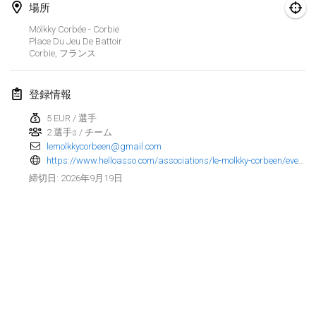
2026年8月29日
|
ドイツ
場所
Mölkky Corbée - Corbie
Fours Polish Championship 2026
Place Du Jeu De Battoir
2026年8月30日
|
ポーランド
Corbie
,
フランス
Open de midi Pyrénées
登録情報
2026年8月30日
|
フランス
5 EUR / 選手
2 選手s / チーム
2026年9月
lemolkkycorbeen@gmail.com
https://www.helloasso.com/associations/le-molkky-corbeen/evenements/open-de-picardie-lemolkkycorbeen-2-1
Mistrovství ČR trojic
2026年9月19日
締切日
:
2026年9月5日
|
チェコ
Open de Surzur
2026年9月5日
|
フランス
Berlin Mölkky Open
リストを表示
2026年9月5日
|
ドイツ
表示中
38
トーナメント
監修:
Mölkk Your World