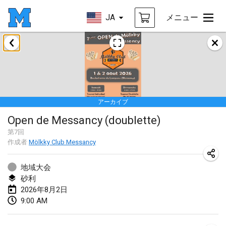
JA
メニュー
2026年1月
Tournoi de la bonne année
2026年1月10日
|
フランス
アーカイブ
Open de Boulay Triplette
Open de Messancy (doublette)
2026年1月17日
|
フランス
第
7
回
中止
作成者
Mölkky Club Messancy
Concours de Honnelles
2026年1月18日
|
ベルギー
地域大会
砂利
Tournoi de Mölkky - Lesfous Dubâtonvaigeois
2026年8月2日
2026年1月31日
|
フランス
9:00 AM
2026年2月