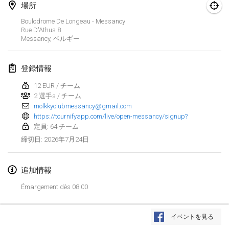
場所
Finska Social Tournament and World Championship Squad Selection
Boulodrome De Longeau - Messancy
2026年2月1日
|
オーストラリア
Rue D'Athus
8
Messancy
,
ベルギー
Indoor Polish Open 2026 - Doubles
2026年2月7日
|
ポーランド
登録情報
12 EUR / チーム
Lazala Indoor Cup ZMGZEG
2 選手s / チーム
2026年2月7日
|
ハンガリー
molkkyclubmessancy@gmail.com
https://tournifyapp.com/live/open-messancy/signup?
Indoor Polish Open 2026 - Singles
定員: 64 チーム
2026年2月8日
|
ポーランド
2026年7月24日
締切日
:
StranaMölkky
追加情報
2026年2月14日
|
イタリア
Émargement dès 08.00
GB Master
リストを表示
2026年2月21日
|
イギリス
イベントを見る
表示中
168
トーナメント
監修:
Mölkk Your World