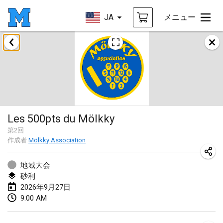
JA
メニュー
2026年8月
Challenge des Ducasses
2026年8月9日
|
ベルギー
Mölkky on the Beach
Les 500pts du Mölkky
2026年8月11日
|
フランス
第
2
回
作成者
Mölkky Association
MM - World Championships
2026年8月14日
|
フィンランド
地域大会
砂利
Coney Island Open
2026年9月27日
2026年8月22日
|
アメリカ合衆国
9:00 AM
Grand Prix Polski 2026 - Round 5 (Final)