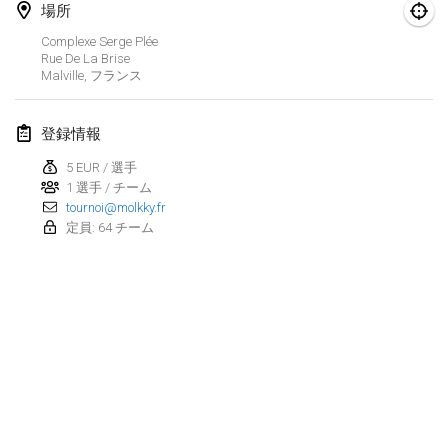
2026年8月29日
|
ポーランド
場所
Complexe Serge Plée
Norddeutsche Mölkky Meisterschaft (open)
Rue De La Brise
2026年8月29日
|
ドイツ
Malville
,
フランス
Fours Polish Championship 2026
登録情報
2026年8月30日
|
ポーランド
5 EUR / 選手
1 選手 / チーム
Open de midi Pyrénées
tournoi@molkky.fr
2026年8月30日
|
フランス
定員: 64 チーム
2026年9月
Mistrovství ČR trojic
2026年9月5日
|
チェコ
Open de Surzur
リストを表示
2026年9月5日
|
フランス
表示中
39
トーナメント
監修:
Mölkk Your World