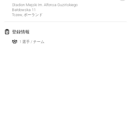
2026年8月29日
|
ドイツ
Stadion Miejski Im. Alfonsa Guzińskiego
Bałdowska
11
Fours Polish Championship 2026
Tczew
,
ポーランド
2026年8月30日
|
ポーランド
登録情報
Open de midi Pyrénées
1 選手 / チーム
2026年8月30日
|
フランス
2026年9月
Mistrovství ČR trojic
2026年9月5日
|
チェコ
Open de Surzur
2026年9月5日
|
フランス
Berlin Mölkky Open
リストを表示
2026年9月5日
|
ドイツ
表示中
38
トーナメント
監修:
Mölkk Your World