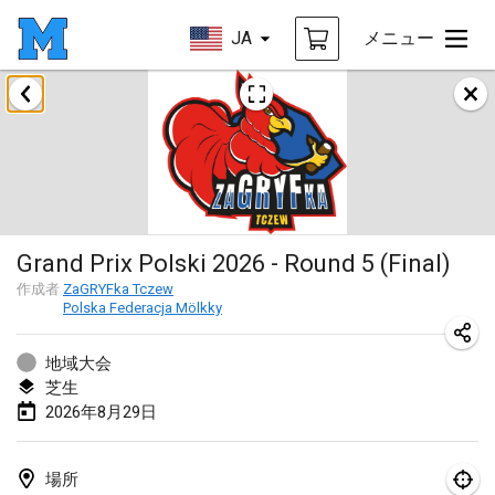
JA
メニュー
2026年8月
Mölkky on the Beach
2026年8月11日
|
フランス
MM - World Championships
Grand Prix Polski 2026 - Round 5 (Final)
2026年8月14日
|
フィンランド
作成者
ZaGRYFka Tczew
Polska Federacja Mölkky
Coney Island Open
2026年8月22日
|
アメリカ合衆国
地域大会
芝生
Grand Prix Polski 2026 - Round 5 (Final)
2026年8月29日
2026年8月29日
|
ポーランド
Norddeutsche Mölkky Meisterschaft (open)
場所