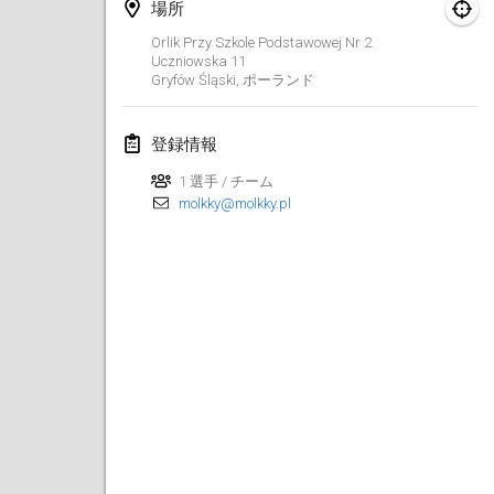
場所
Finska Social Tournament and World Championship Squad Selection
Orlik Przy Szkole Podstawowej Nr 2
2026年2月1日
|
オーストラリア
Uczniowska
11
Gryfów Śląski
,
ポーランド
Indoor Polish Open 2026 - Doubles
2026年2月7日
|
ポーランド
登録情報
1 選手 / チーム
Lazala Indoor Cup ZMGZEG
molkky@molkky.pl
2026年2月7日
|
ハンガリー
Indoor Polish Open 2026 - Singles
2026年2月8日
|
ポーランド
StranaMölkky
2026年2月14日
|
イタリア
GB Master
2026年2月21日
|
イギリス