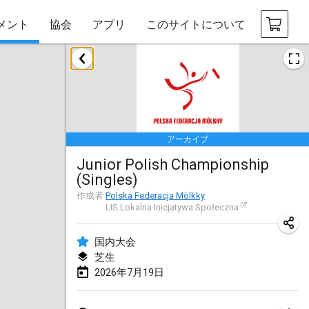
メント
協会
アプリ
このサイトについて
2026年1月
Tournoi de la bonne année
2026年1月10日
|
フランス
アーカイブ
Open de Boulay Triplette
Junior Polish Championship
2026年1月17日
|
フランス
(Singles)
中止
Concours de Honnelles
作成者
Polska Federacja Mölkky
LIS Lokalna Inicjatywa Społeczna
2026年1月18日
|
ベルギー
国内大会
Tournoi de Mölkky - Lesfous Dubâtonvaigeois
芝生
2026年1月31日
|
フランス
2026年7月19日
2026年2月