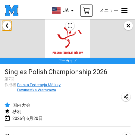
JA
メニュー
2026年1月
Tournoi de la bonne année
2026年1月10日
|
フランス
アーカイブ
Open de Boulay Triplette
Singles Polish Championship 2026
2026年1月17日
|
フランス
第
7
回
中止
作成者
Polska Federacja Mölkky
Concours de Honnelles
Dwunastka Warszawa
2026年1月18日
|
ベルギー
国内大会
Tournoi de Mölkky - Lesfous Dubâtonvaigeois
砂利
2026年1月31日
|
フランス
2026年6月20日
2026年2月