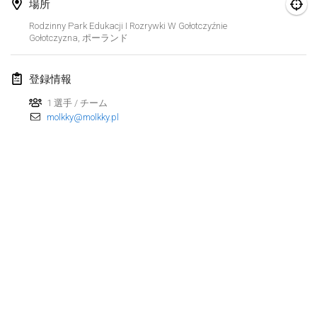
場所
Finska Social Tournament and World Championship Squad Selection
Rodzinny Park Edukacji I Rozrywki W Gołotczyźnie
2026年2月1日
|
オーストラリア
Gołotczyzna
,
ポーランド
Indoor Polish Open 2026 - Doubles
登録情報
2026年2月7日
|
ポーランド
1 選手 / チーム
molkky@molkky.pl
Lazala Indoor Cup ZMGZEG
2026年2月7日
|
ハンガリー
Indoor Polish Open 2026 - Singles
2026年2月8日
|
ポーランド
StranaMölkky
2026年2月14日
|
イタリア
GB Master
リストを表示
2026年2月21日
|
イギリス
表示中
168
トーナメント
監修:
Mölkk Your World