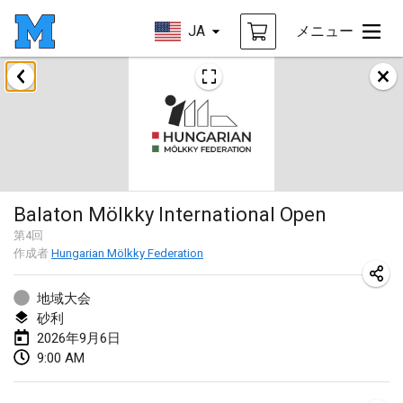
JA
メニュー
2026年8月
Challenge des Ducasses
2026年8月9日
|
ベルギー
Mölkky on the Beach
Balaton Mölkky International Open
2026年8月11日
|
フランス
第
4
回
作成者
Hungarian Mölkky Federation
MM - World Championships
2026年8月14日
|
フィンランド
地域大会
砂利
Coney Island Open
2026年9月6日
2026年8月22日
|
アメリカ合衆国
9:00 AM
Grand Prix Polski 2026 - Round 5 (Final)