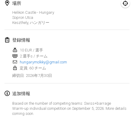
2026年8月29日
|
ポーランド
場所
Helikon Castle - Hungary
Norddeutsche Mölkky Meisterschaft (open)
Sopron Utca
2026年8月29日
|
ドイツ
Keszthely
,
ハンガリー
Fours Polish Championship 2026
登録情報
2026年8月30日
|
ポーランド
10 EUR / 選手
2 選手s / チーム
Open de midi Pyrénées
hungarymolkky@gmail.com
2026年8月30日
|
フランス
定員: 60 チーム
2026年7月30日
締切日
:
2026年9月
追加情報
Mistrovství ČR trojic
2026年9月5日
|
チェコ
Based on the number of competing teams: Swiss+barrage
Warm-up individual competition on September 5, 2026. More details
coming soon.
Open de Surzur
リストを表示
2026年9月5日
|
フランス
表示中
39
トーナメント
監修:
Mölkk Your World