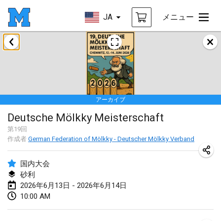
JA
メニュー
2026年1月
Tournoi de la bonne année
2026年1月10日
|
フランス
アーカイブ
Open de Boulay Triplette
Deutsche Mölkky Meisterschaft
2026年1月17日
|
フランス
第
19
回
中止
作成者
German Federation of Mölkky - Deutscher Mölkky Verband
Concours de Honnelles
2026年1月18日
|
ベルギー
国内大会
砂利
Tournoi de Mölkky - Lesfous Dubâtonvaigeois
2026年6月13日 - 2026年6月14日
2026年1月31日
|
フランス
10:00 AM
2026年2月