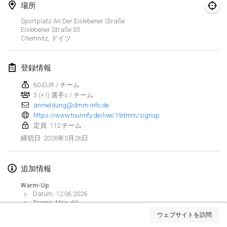
場所
Finska Social Tournament and World Championship Squad Selection
Sportplatz An Der Eislebener Straße
2026年2月1日
|
オーストラリア
Eislebener Straße
33
Chemnitz
,
ドイツ
Indoor Polish Open 2026 - Doubles
2026年2月7日
|
ポーランド
登録情報
60 EUR / チーム
Lazala Indoor Cup ZMGZEG
3 (+1) 選手s / チーム
2026年2月7日
|
ハンガリー
anmeldung@dmm-info.de
https://www.tournify.de/live/19dmm/signup
Indoor Polish Open 2026 - Singles
定員: 112 チーム
2026年2月8日
|
ポーランド
2026年5月26日
締切日
:
StranaMölkky
追加情報
2026年2月14日
|
イタリア
Warm-Up
Datum: 12.06.2026
GB Master
リストを表示
Teams: Max. 60
2026年2月21日
|
イギリス
Preis: 10€
ウェブサイトを訪問
表示中
168
トーナメント
監修:
Mölkk Your World
Turnier