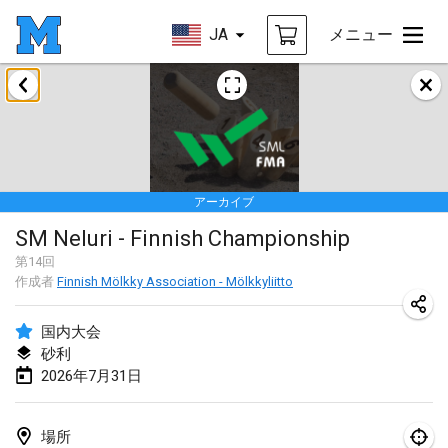
JA
メニュー
2026年1月
Tournoi de la bonne année
2026年1月10日
|
フランス
アーカイブ
Open de Boulay Triplette
SM Neluri - Finnish Championship
2026年1月17日
|
フランス
第
14
回
中止
作成者
Finnish Mölkky Association - Mölkkyliitto
Concours de Honnelles
2026年1月18日
|
ベルギー
国内大会
砂利
Tournoi de Mölkky - Lesfous Dubâtonvaigeois
2026年7月31日
2026年1月31日
|
フランス
2026年2月
場所