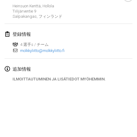
Heinsuon Kenttä, Hollola
Finska Social Tournament and World Championship Squad Selection
Tiilijärventie
9
2026年2月1日
|
オーストラリア
Salpakangas
,
フィンランド
Indoor Polish Open 2026 - Doubles
登録情報
2026年2月7日
|
ポーランド
4 選手s / チーム
molkkyliitto@molkkyliitto.fi
Lazala Indoor Cup ZMGZEG
2026年2月7日
|
ハンガリー
追加情報
Indoor Polish Open 2026 - Singles
ILMOITTAUTUMINEN JA LISÄTIEDOT MYÖHEMMIN.
2026年2月8日
|
ポーランド
StranaMölkky
2026年2月14日
|
イタリア
GB Master
リストを表示
2026年2月21日
|
イギリス
表示中
168
トーナメント
監修:
Mölkk Your World