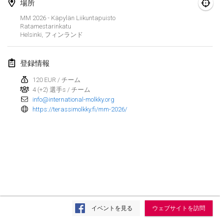
2026年8月29日
|
ポーランド
場所
MM 2026 - Käpylän Liikuntapuisto
Norddeutsche Mölkky Meisterschaft (open)
Ratamestarinkatu
Helsinki
,
フィンランド
2026年8月29日
|
ドイツ
Fours Polish Championship 2026
登録情報
2026年8月30日
|
ポーランド
120 EUR / チーム
4 (+2) 選手s / チーム
Open de midi Pyrénées
info@international-molkky.org
2026年8月30日
|
フランス
https://terassimolkky.fi/mm-2026/
2026年9月
Mistrovství ČR trojic
2026年9月5日
|
チェコ
Open de Surzur
リストを表示
2026年9月5日
|
フランス
イベントを見る
ウェブサイトを訪問
表示中
39
トーナメント
監修:
Mölkk Your World