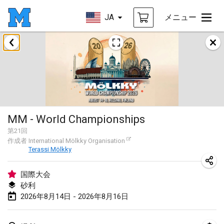
JA
メニュー
2026年8月
Challenge des Ducasses
2026年8月9日
|
ベルギー
Mölkky on the Beach
MM - World Championships
2026年8月11日
|
フランス
第
21
回
作成者
International Mölkky Organisation
MM - World Championships
Terassi Mölkky
2026年8月14日
|
フィンランド
国際大会
Coney Island Open
砂利
2026年8月22日
|
アメリカ合衆国
2026年8月14日 - 2026年8月16日
Grand Prix Polski 2026 - Round 5 (Final)