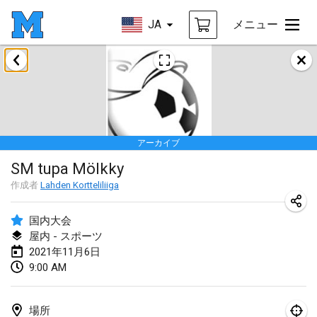
JA
メニュー
2021年2月
SM HalliMölkky - Finnish Championship
2021年2月13日
|
フィンランド
アーカイブ
Tournoi d'adresse "couvre feu"
SM tupa Mölkky
2021年2月19日
|
フランス
作成者
Lahden Kortteliliiga
Australian Finska Championship
2021年2月20日
|
オーストラリア
国内大会
屋内 - スポーツ
2021年11月6日
2021年3月
9:00 AM
中止
Grand Prix de la Sarthe
2021年3月6日
|
フランス
場所