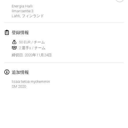
中止
Energia Halli
Open de Boulay Triplette
Ilmarisentie
3
2021年3月20日
|
フランス
Lahti
,
フィンランド
2021年4月
登録情報
50 EUR / チーム
Tournoi du printemps confiné
2 選手s / チーム
2021年4月9日
|
フランス
2020年11月24日
締切日
:
中止
Indoor de la CASAS
2021年4月10日
|
フランス
追加情報
lisää tietoä myöhemmin
Halové MČR Trojnásobný - Czech Indoor Triple
SM 2020
2021年4月10日
|
チェコ
中止
Doublette du Molkkamis
2021年4月24日
|
ベルギー
リストを表示
中止
表示中
150
トーナメント
Individuel du Molkkamis
監修:
Mölkk Your World