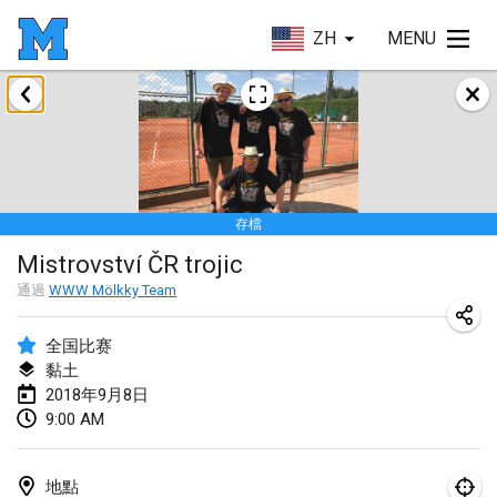
ZH
MENU
2018年1月
Open des rois de Mölkky
2018年1月21日
|
法國
存檔
Individuel du Garo
Mistrovství ČR trojic
2018年1月21日
|
法國
通過
WWW Mölkky Team
Tournoi d'Hiver
2018年1月27日
|
法國
全国比赛
黏土
Tournoi de Mölkky - Lesfous Dubâtonvaigeois
2018年9月8日
9:00 AM
2018年1月27日
|
法國
2018年2月
地點