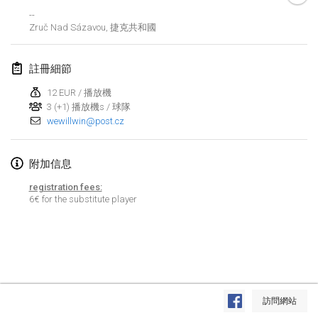
--
Lumi Mölkky
Zruč Nad Sázavou
,
捷克共和國
2018年2月3日
|
芬蘭
註冊細節
Tournoi de la St Valentin
2018年2月10日
|
法國
12 EUR / 播放機
3 (+1) 播放機s / 球隊
wewillwin@post.cz
Faschings-Mölkky
2018年2月11日
|
德國
附加信息
Rakovnické mölkkování
registration fees:
2018年2月24日
|
捷克共和國
6€ for the substitute player
SM HalliMölkky - Finnish Championship
2018年2月24日
|
芬蘭
Tournoi de l'ASSER
显示列表
2018年2月24日
|
法國
訪問網站
显示
243
个
由
Mölkk Your World
策划