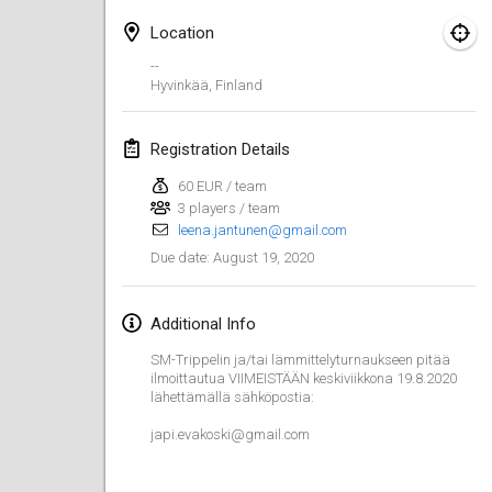
Jan 19, 2020
|
France
Location
Tournoi d'Hiver
--
Jan 25, 2020
|
France
Hyvinkää
,
Finland
Tournoi de Mölkky - Lesfous Dubâtonvaigeois
Registration Details
Jan 25, 2020
|
France
60 EUR / team
3 players / team
February 2020
leena.jantunen@gmail.com
August 19, 2020
Due date
:
Open de l'Ourse
Feb 1, 2020
|
Belgium
Additional Info
Möl'Krêpes
SM-Trippelin ja/tai lämmittelyturnaukseen pitää
Feb 1, 2020
|
France
ilmoittautua VIIMEISTÄÄN keskiviikkona 19.8.2020
lähettämällä sähköpostia:
Liekki Cup
japi.evakoski@gmail.com
Feb 1, 2020
|
Finland