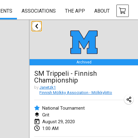
ENTS
ASSOCIATIONS
THE APP
ABOUT
January 2020
New Year's Throw Mölkky
Jan 1, 2020
|
Czech Republic
Archived
Tournoi Mixte ASPTTOM
SM Trippeli - Finnish
Jan 11, 2020
|
France
Championship
Morukku tama League
by
Janetzk1
Finnish Mölkky Association - Mölkkyliitto
Jan 12, 2020
|
Japan
National Tournament
Ystävyysturnaus
Grit
Jan 18, 2020
|
Finland
August 29, 2020
1:00 AM
Individuel du Garo