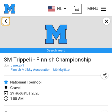
NL
MENU
januari 2020
New Year's Throw Mölkky
1 jan. 2020
|
Tsjechië
Gearchiveerd
Tournoi Mixte ASPTTOM
SM Trippeli - Finnish Championship
11 jan. 2020
|
Frankrijk
door
Janetzk1
Finnish Mölkky Association - Mölkkyliitto
Morukku tama League
12 jan. 2020
|
Japan
Nationaal Toernooi
Gravel
Ystävyysturnaus
29 augustus 2020
18 jan. 2020
|
Finland
1:00 AM
Individuel du Garo