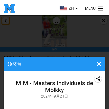
ZH
MENU
2024年1月
Deutsche Mölkky Meisterschaft - INDOOR / OPEN
2024年1月20日
|
德國
存檔
Indoor Polish Open 2024 - Singles
MIM - Masters Individuels de Mölkky
2024年1月20日
|
波蘭
领奖台
通過
Mölkky Club d'Anjou - MKA
Open de Boulay Triplette
2024年1月20日
|
法國
当地比赛
碎石
MIM - Masters Individuels de
Tournoi Mixte ASPTTOM
2024年9月21日
Mölkky
8:00 AM
2024年1月20日
|
法國
2024年9月21日
Indoor Polish Open 2024 - Doubles
地點