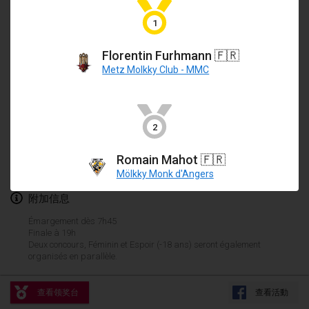
2024年1月21日
|
波蘭
MKA - Les Ponts-De Cé
1
Avenue Gallieni
30
Tournoi de Mölkky - Lesfous Dubâtonvaigeois
Les Ponts-De-Cé
,
法國
2024年1月27日
|
法國
Florentin Furhmann
🇫🇷
Metz Molkky Club - MMC
註冊細節
SingeliDuppeli
2024年1月27日
|
芬蘭
6 EUR / 播放機
1 播放機 / 球隊
2
molkky.club.anjou@gmail.com
2024年2月
https://shorturl.at/6VHFM
容量: 256 球隊
Romain Mahot
🇫🇷
US Mölkky Winter
Mölkky Monk d'Angers
2024年2月2日
|
美國
附加信息
SM HalliMölkky - Finnish Championship
Émargement dès 7h45
Finale à 19h
2024年2月3日
|
芬蘭
Deux concours, Féminin et Espoir (-18 ans) seront également
organisés en parallèle.
Indoor de la CASAS
显示列表
2024年2月17日
|
法國
查看领奖台
查看活動
显示
236
个
由
Mölkk Your World
策划