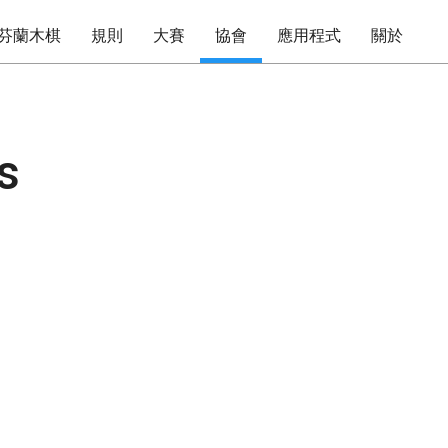
芬蘭木棋
規則
大賽
協會
應用程式
關於
s