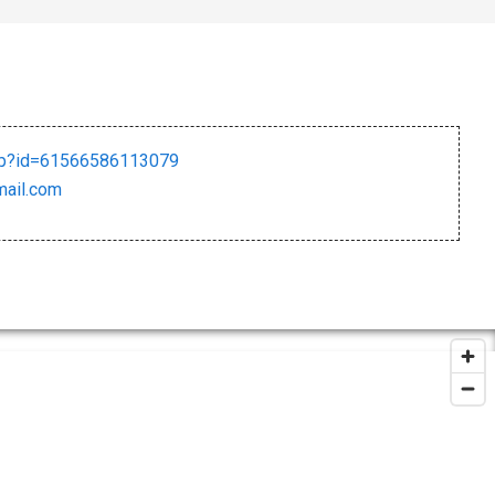
php?id=61566586113079
ail.com