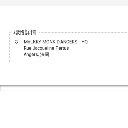
聯絡詳情
MöLKKY MONK D'ANGERS - HQ
Rue Jacqueline Pertus
Angers, 法國