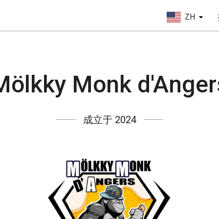
ZH
Mölkky Monk d'Anger
成立于 2024