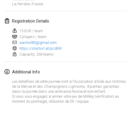
Jan 21, 2024
|
Poland
La Ferrière
,
France
Tournoi de Mölkky - Lesfous Dubâtonvaigeois
Registration Details
Jan 27, 2024
|
France
15 EUR / team
SingeliDuppeli
2 players / team
Jan 27, 2024
aavmcl85@gmail.com
|
Finland
https://shorturl.at/przBW
Capacity: 256 teams
February 2024
Additional Info
US Mölkky Winter
Feb 2, 2024
|
United States
Les bénéfices de cette journée iront à l'Association d'Aide aux Victimes
de la Mérule et des Champignons Lignivores. 8 parties garanties
dans la journée dans une ambiance festive et bon-enfant.
SM HalliMölkky - Finnish Championship
Si vous vous engagez à amner votre jeu de Mölkky (vérification au
Feb 3, 2024
|
Finland
moment du pointage), réduction de 3€ / équipe
Indoor de la CASAS
View list
Feb 17, 2024
|
France
Showing
236
tournaments
Curated by
Mölkk Your World