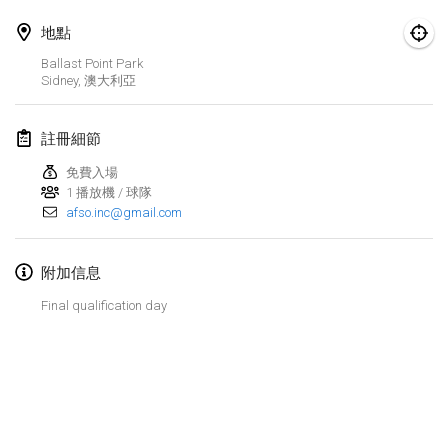
Finska Social Tournament and World Championship Squad Selection
地點
2026年2月1日
|
澳大利亞
Ballast Point Park
Sidney
,
澳大利亞
Indoor Polish Open 2026 - Doubles
2026年2月7日
|
波蘭
註冊細節
Lazala Indoor Cup ZMGZEG
免費入場
1 播放機 / 球隊
2026年2月7日
|
匈牙利
afso.inc@gmail.com
Indoor Polish Open 2026 - Singles
2026年2月8日
|
波蘭
附加信息
Final qualification day
StranaMölkky
2026年2月14日
|
意大利
GB Master
显示列表
2026年2月21日
|
英國
显示
168
个
由
Mölkk Your World
策划