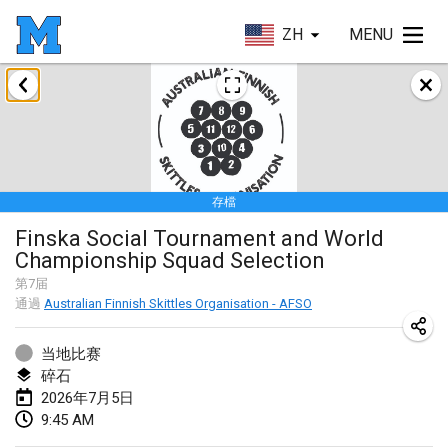
ZH
MENU
2026年1月
Tournoi de la bonne année
2026年1月10日
|
法國
存檔
Open de Boulay Triplette
Finska Social Tournament and World
2026年1月17日
|
法國
Championship Squad Selection
取消
Concours de Honnelles
第
7
届
通過
Australian Finnish Skittles Organisation - AFSO
2026年1月18日
|
比利時
当地比赛
Tournoi de Mölkky - Lesfous Dubâtonvaigeois
碎石
2026年1月31日
|
法國
2026年7月5日
9:45 AM
2026年2月