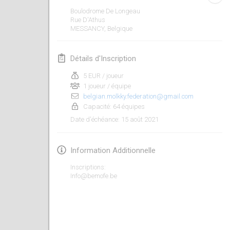
ANNULÉ
Boulodrome De Longeau
Open de Boulay Triplette
Rue D'Athus
20 mars 2021
|
France
MESSANCY
,
Belgique
avril 2021
Détails d'Inscription
5 EUR / joueur
Tournoi du printemps confiné
1 joueur / équipe
9 avr. 2021
|
France
belgian.molkky.federation@gmail.com
Capacité: 64 équipes
ANNULÉ
Indoor de la CASAS
15 août 2021
Date d'échéance
:
10 avr. 2021
|
France
Information Additionnelle
Halové MČR Trojnásobný - Czech Indoor Triple
10 avr. 2021
|
République tchèque
Inscriptions:
Info@bemofe.be
ANNULÉ
Doublette du Molkkamis
24 avr. 2021
|
Belgique
ANNULÉ
Individuel du Molkkamis