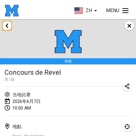
ZH
MENU
2026年1月
Tournoi de la bonne année
2026年1月10日
|
法國
存檔
Open de Boulay Triplette
Concours de Revel
2026年1月17日
|
法國
第
1
届
取消
Concours de Honnelles
2026年1月18日
|
比利時
当地比赛
2026年6月7日
Tournoi de Mölkky - Lesfous Dubâtonvaigeois
10:00 AM
2026年1月31日
|
法國
地點
2026年2月
Revel - Boulodrome