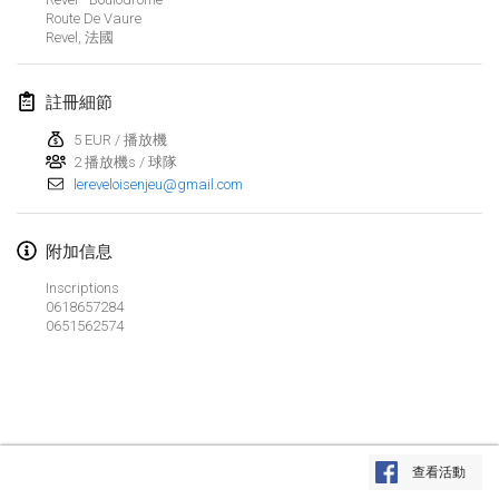
Route De Vaure
Finska Social Tournament and World Championship Squad Selection
Revel
,
法國
2026年2月1日
|
澳大利亞
註冊細節
Indoor Polish Open 2026 - Doubles
2026年2月7日
|
波蘭
5 EUR / 播放機
2 播放機s / 球隊
lereveloisenjeu@gmail.com
Lazala Indoor Cup ZMGZEG
2026年2月7日
|
匈牙利
附加信息
Indoor Polish Open 2026 - Singles
Inscriptions
2026年2月8日
|
波蘭
0618657284
0651562574
StranaMölkky
2026年2月14日
|
意大利
GB Master
显示列表
2026年2月21日
|
英國
查看活動
显示
168
个
由
Mölkk Your World
策划