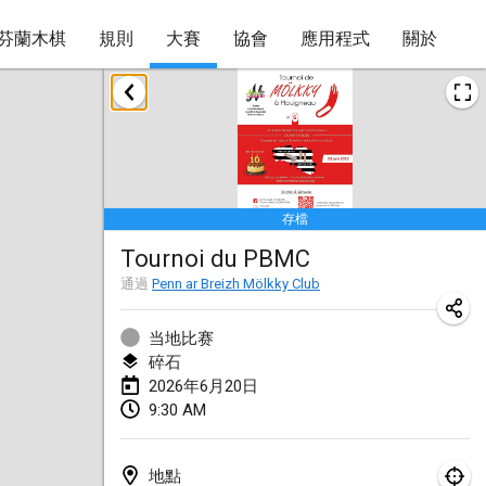
芬蘭木棋
規則
大賽
協會
應用程式
關於
2026年1月
Tournoi de la bonne année
2026年1月10日
|
法國
存檔
Open de Boulay Triplette
Tournoi du PBMC
2026年1月17日
|
法國
通過
Penn ar Breizh Mölkky Club
取消
Concours de Honnelles
2026年1月18日
|
比利時
当地比赛
碎石
Tournoi de Mölkky - Lesfous Dubâtonvaigeois
2026年6月20日
9:30 AM
2026年1月31日
|
法國
2026年2月
地點