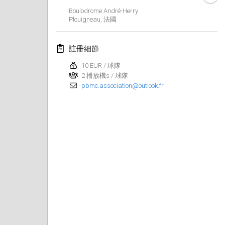
Boulodrome André-Herry
Finska Social Tournament and World Championship Squad Selection
Plouigneau
,
法國
2026年2月1日
|
澳大利亞
註冊細節
Indoor Polish Open 2026 - Doubles
2026年2月7日
|
波蘭
10 EUR / 球隊
2 播放機s / 球隊
pbmc.association@outlook.fr
Lazala Indoor Cup ZMGZEG
2026年2月7日
|
匈牙利
Indoor Polish Open 2026 - Singles
2026年2月8日
|
波蘭
StranaMölkky
2026年2月14日
|
意大利
GB Master
2026年2月21日
|
英國