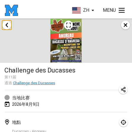
ZH
MENU
2026年8月
Challenge des Ducasses
2026年8月9日
|
比利時
Mölkky on the Beach
Challenge des Ducasses
2026年8月11日
|
法國
第
11
届
通過
Challenge des Ducasses
MM - World Championships
2026年8月14日
|
芬蘭
当地比赛
2026年8月9日
Coney Island Open
2026年8月22日
|
美國
地點
Grand Prix Polski 2026 - Round 5 (Final)
Ducasses - Angreau