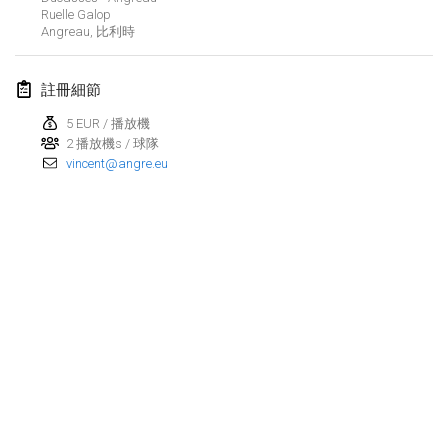
2026年8月29日
|
波蘭
Ruelle Galop
Angreau
,
比利時
Norddeutsche Mölkky Meisterschaft (open)
2026年8月29日
|
德國
註冊細節
Fours Polish Championship 2026
5 EUR / 播放機
2 播放機s / 球隊
2026年8月30日
|
波蘭
vincent@angre.eu
Open de midi Pyrénées
2026年8月30日
|
法國
2026年9月
Mistrovství ČR trojic
2026年9月5日
|
捷克共和國
Open de Surzur
显示列表
2026年9月5日
|
法國
显示
39
个
由
Mölkk Your World
策划