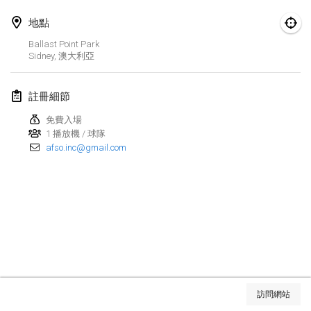
Finska Social Tournament and World Championship Squad Selection
地點
2026年2月1日
|
澳大利亞
Ballast Point Park
Sidney
,
澳大利亞
Indoor Polish Open 2026 - Doubles
2026年2月7日
|
波蘭
註冊細節
Lazala Indoor Cup ZMGZEG
免費入場
1 播放機 / 球隊
2026年2月7日
|
匈牙利
afso.inc@gmail.com
Indoor Polish Open 2026 - Singles
2026年2月8日
|
波蘭
StranaMölkky
2026年2月14日
|
意大利
GB Master
显示列表
2026年2月21日
|
英國
訪問網站
显示
168
个
由
Mölkk Your World
策划