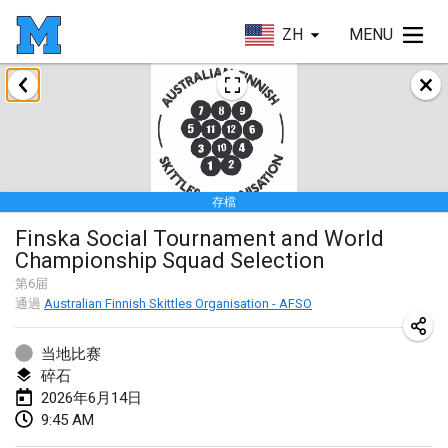
ZH
MENU
2026年1月
Tournoi de la bonne année
2026年1月10日
|
法國
存檔
Open de Boulay Triplette
Finska Social Tournament and World
2026年1月17日
|
法國
Championship Squad Selection
取消
Concours de Honnelles
第
6
届
通過
Australian Finnish Skittles Organisation - AFSO
2026年1月18日
|
比利時
当地比赛
Tournoi de Mölkky - Lesfous Dubâtonvaigeois
碎石
2026年1月31日
|
法國
2026年6月14日
9:45 AM
2026年2月