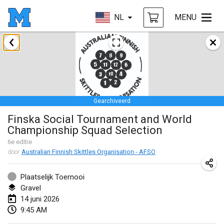
NL
MENU
januari 2026
Tournoi de la bonne année
10 jan. 2026
|
Frankrijk
Gearchiveerd
Open de Boulay Triplette
Finska Social Tournament and World
17 jan. 2026
|
Frankrijk
Championship Squad Selection
GEANNULEERD
Concours de Honnelles
6
e editie
door
Australian Finnish Skittles Organisation - AFSO
18 jan. 2026
|
België
Plaatselijk Toernooi
Tournoi de Mölkky - Lesfous Dubâtonvaigeois
Gravel
31 jan. 2026
|
Frankrijk
14 juni 2026
9:45 AM
februari 2026