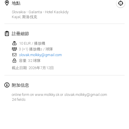
地點
Finska Social Tournament and World Championship Squad Selection
Slovakia - Galanta - Hotel Kaskády
2026年2月1日
|
澳大利亞
Kajal
,
斯洛伐克
Indoor Polish Open 2026 - Doubles
註冊細節
2026年2月7日
|
波蘭
10 EUR / 播放機
3 (+1) 播放機s / 球隊
Lazala Indoor Cup ZMGZEG
slovak.molkky@gmail.com
2026年2月7日
|
匈牙利
容量: 32 球隊
2026年7月12日
截止日期
:
Indoor Polish Open 2026 - Singles
2026年2月8日
|
波蘭
附加信息
StranaMölkky
online form on www.molkky.sk or slovak.molkky@gmail.com
2026年2月14日
|
意大利
24 fields
GB Master
显示列表
2026年2月21日
|
英國
显示
168
个
由
Mölkk Your World
策划