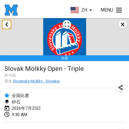
ZH
MENU
2026年1月
Tournoi de la bonne année
2026年1月10日
|
法國
存檔
Open de Boulay Triplette
Slovak Mölkky Open - Triple
2026年1月17日
|
法國
第
16
届
取消
通過
Slovensky Molkky - Slovakia
Concours de Honnelles
2026年1月18日
|
比利時
全国比赛
碎石
Tournoi de Mölkky - Lesfous Dubâtonvaigeois
2026年7月25日
2026年1月31日
|
法國
9:30 AM
2026年2月