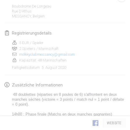
19. Jan. 2020
|
Frankreich
Boulodrome De Longeau
Rue D'Athus
Tournoi d'Hiver
MESSANCY
,
Belgien
25. Jan. 2020
|
Frankreich
Registrierungsdetails
Tournoi de Mölkky - Lesfous Dubâtonvaigeois
25. Jan. 2020
|
Frankreich
5 EUR / Spieler
2 Spielers / Mannschaft
molkkyclubmessancy@gmail.com
Februar 2020
Kapazität: 48 Mannschaften
5. August 2020
Fälligkeitsdatum
:
Open de l'Ourse
1. Feb. 2020
|
Belgien
Zusätzliche Informationen
Möl'Krêpes
 48 doublettes (réparties en 8 poules de 6) s'affrontent en deux 
1. Feb. 2020
|
Frankreich
manches sèches (victoire = 3 points / match nul = 1 point / défaite 
= 0 point).
Liekki Cup
14h00 : Phase finale (Matchs en deux manches gagnantes)
Liste anzeigen
   🥇  Les 1ers et 2èmes  de chaque poules s'affrontent dans le 
1. Feb. 2020
|
Finnland
WEBSITE
TOURNOI OR (matchs de classement de la 1ère à la 16ème place 
166
Turnieren angezeigt
Kuratiert von
Mölkk Your World
du tournoi)