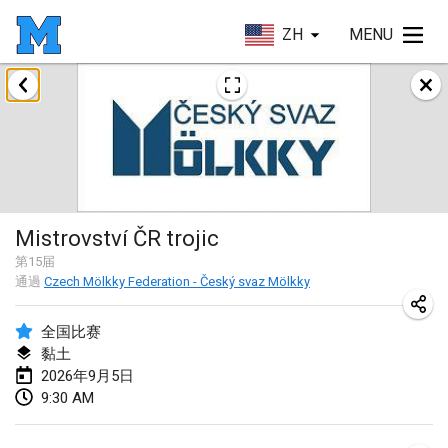
ZH
MENU
2026年8月
Challenge des Ducasses
2026年8月9日
|
比利時
Mölkky on the Beach
Mistrovství ČR trojic
2026年8月11日
|
法國
第
15
届
通過
Czech Mölkky Federation - Český svaz Mölkky
MM - World Championships
2026年8月14日
|
芬蘭
全国比赛
黏土
Coney Island Open
2026年9月5日
2026年8月22日
|
美國
9:30 AM
Grand Prix Polski 2026 - Round 5 (Final)