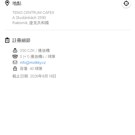
2026年8月29日
|
波蘭
地點
TENIS CENTRUM CAFEX
Norddeutsche Mölkky Meisterschaft (open)
A Studánkách 2590
2026年8月29日
|
德國
Rakovnik
,
捷克共和國
Fours Polish Championship 2026
註冊細節
2026年8月30日
|
波蘭
350 CZK / 播放機
3 (+1) 播放機s / 球隊
Open de midi Pyrénées
info@molkky.cz
2026年8月30日
|
法國
容量: 40 球隊
2026年8月18日
截止日期
:
2026年9月
Mistrovství ČR trojic
2026年9月5日
|
捷克共和國
Open de Surzur
显示列表
2026年9月5日
|
法國
显示
39
个
由
Mölkk Your World
策划