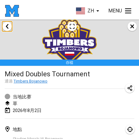
ZH
MENU
2026年1月
Tournoi de la bonne année
2026年1月10日
|
法國
存檔
Open de Boulay Triplette
Mixed Doubles Tournament
2026年1月17日
|
法國
通過
Timbers Bojanowo
取消
Concours de Honnelles
2026年1月18日
|
比利時
当地比赛
草
Tournoi de Mölkky - Lesfous Dubâtonvaigeois
2026年8月2日
2026年1月31日
|
法國
地點
2026年2月
Stadion Miejski W Bojanowie