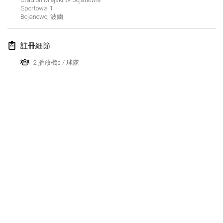
Sportowa
1
Finska Social Tournament and World Championship Squad Selection
Bojanowo
,
波蘭
2026年2月1日
|
澳大利亞
註冊細節
Indoor Polish Open 2026 - Doubles
2026年2月7日
|
波蘭
2 播放機s / 球隊
Lazala Indoor Cup ZMGZEG
2026年2月7日
|
匈牙利
Indoor Polish Open 2026 - Singles
2026年2月8日
|
波蘭
StranaMölkky
2026年2月14日
|
意大利
GB Master
显示列表
2026年2月21日
|
英國
显示
168
个
由
Mölkk Your World
策划